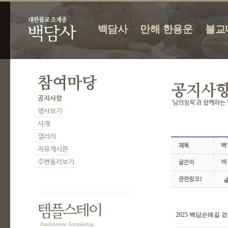
백담사
만해 한용운
불교
백
백
2025 백담순례길 